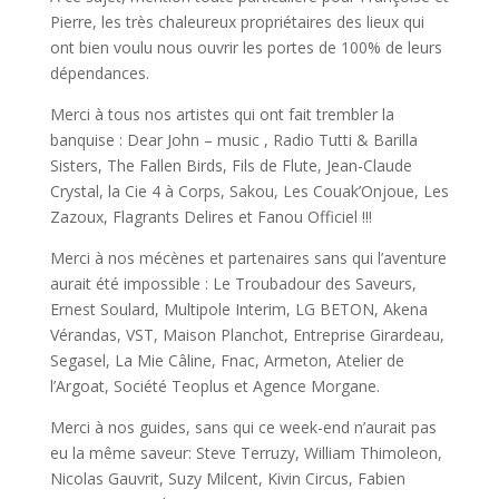
Pierre, les très chaleureux propriétaires des lieux qui
ont bien voulu nous ouvrir les portes de 100% de leurs
dépendances.
Merci à tous nos artistes qui ont fait trembler la
banquise : Dear John – music , Radio Tutti & Barilla
Sisters, The Fallen Birds, Fils de Flute, Jean-Claude
Crystal, la Cie 4 à Corps, Sakou, Les Couak’Onjoue, Les
Zazoux, Flagrants Delires et Fanou Officiel !!!
Merci à nos mécènes et partenaires sans qui l’aventure
aurait été impossible : Le Troubadour des Saveurs,
Ernest Soulard, Multipole Interim, LG BETON, Akena
Vérandas, VST, Maison Planchot, Entreprise Girardeau,
Segasel, La Mie Câline, Fnac, Armeton, Atelier de
l’Argoat, Société Teoplus et Agence Morgane.
Merci à nos guides, sans qui ce week-end n’aurait pas
eu la même saveur: Steve Terruzy, William Thimoleon,
Nicolas Gauvrit, Suzy Milcent, Kivin Circus, Fabien